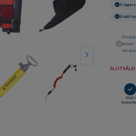
3-lagers
Stabil o
Produkt
priser!
när pro
SLUTSÅLD
20 år i
bransch