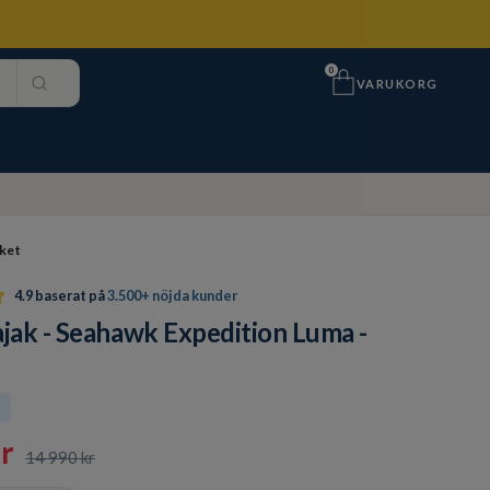
0
VARUKORG
aket
4.9 baserat på
3.500+ nöjda kunder
ajak - Seahawk Expedition Luma -
t
r
14 990 kr