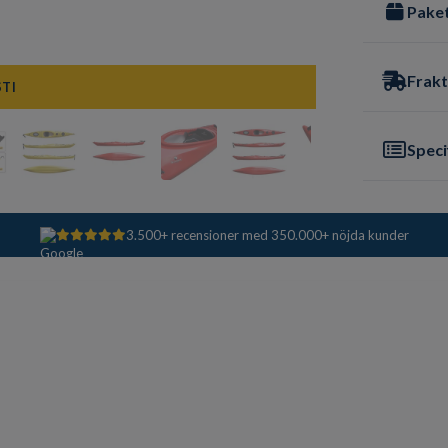
Paket
Frakt
STI
Speci
3.500+ recensioner med 350.000+ nöjda kunder