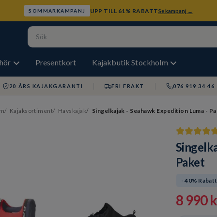
UPP TILL 61% RABATT
Se kampanj →
SOMMARKAMPANJ
ehör
Presentkort
Kajakbutik Stockholm
20 ÅRS KAJAKGARANTI
FRI FRAKT
076 919 34 46
m
Kajaksortiment
Havskajak
Singelkajak - Seahawk Expedition Luma - P
Singelk
Paket
- 40% Rabat
8 990 k