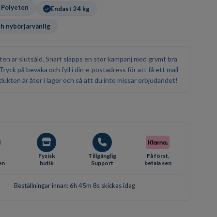
 Polyeten
Endast 24 kg
ch nybörjarvänlig
en är slutsåld. Snart släpps en stor kampanj med grymt bra
 Tryck på bevaka och fyll i din e-postadress för att få ett mail
dukten är åter i lager och så att du inte missar erbjudandet!
Fysisk
Tillgänglig
Få först,
en
butik
Support
betala sen
Beställningar innan: 6h 45m 7s skickas idag