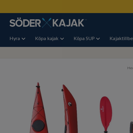
Hyra
Köpa kajak
Köpa SUP
Kajaktillb
He