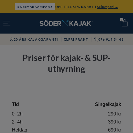
UPP TILL 61% RABATT
Se kampanj →
SOMMARKAMPANJ
0
20 ÅRS KAJAKGARANTI
FRI FRAKT
076 919 34 46
Priser för kajak- & SUP-
uthyrning
Tid
Singelkajak
0–2h
290 kr
2–4h
390 kr
Heldag
690 kr