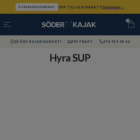
UPP TILL 61% RABATT
Se kampanj →
SOMMARKAMPANJ
0
20 ÅRS KAJAKGARANTI
FRI FRAKT
076 919 34 46
Hyra SUP
SUP-UTHYRNING I VINTERVIKEN
Hyr SUP i