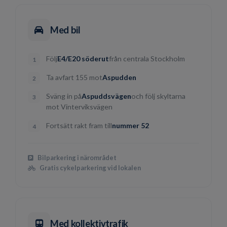
Med bil
Följ
E4/E20 söderut
från centrala Stockholm
Ta avfart 155 mot
Aspudden
Sväng in på
Aspuddsvägen
och följ skyltarna
mot Vinterviksvägen
Fortsätt rakt fram till
nummer 52
Bilparkering i närområdet
Gratis cykelparkering vid lokalen
Med kollektivtrafik