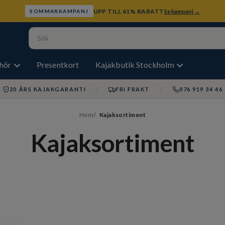
UPP TILL 61% RABATT
Se kampanj →
SOMMARKAMPANJ
ehör
Presentkort
Kajakbutik Stockholm
20 ÅRS KAJAKGARANTI
FRI FRAKT
076 919 34 46
Hem
Kajaksortiment
Kajaksortiment