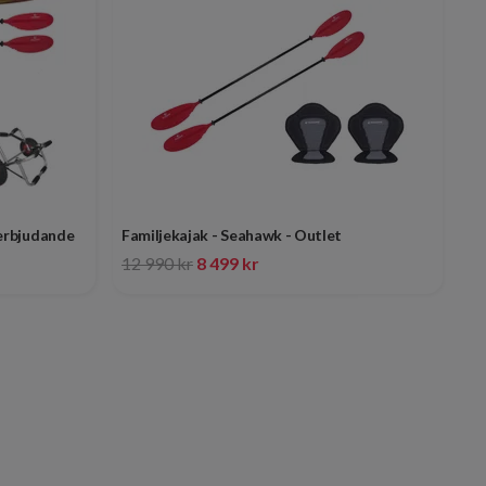
terbjudande
Familjekajak - Seahawk - Outlet
12 990 kr
8 499 kr