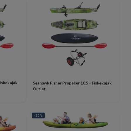
Fiskekajak
Seahawk Fisher Propeller 10.5 – Fiskekajak
Outlet
-35%