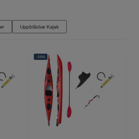
er
Uppblåsbar Kajak
-38%