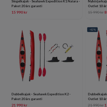
Singelkajak - Seahawk Expedition K1 Naiara -
Nybörjarkaja
Paket 20 års garanti
Outlet 10 år
15 990 kr
15 990 kr
8
-42%
Dubbelkajak - Seahawk Expedition K2 -
Dubbelkajak
Paket 20 års garanti
Outlet 10 år
21 990 kr
21 990 kr
1