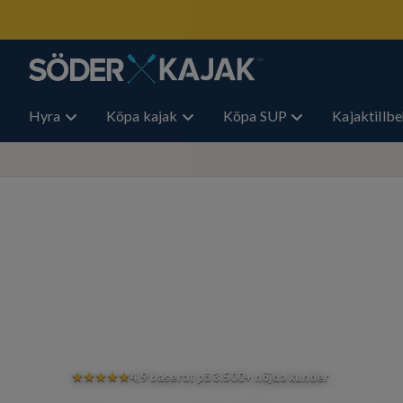
Hyra
Köpa kajak
Köpa SUP
Kajaktillb
★★★★★
4,9
baserat på 3.500+ nöjda kunder