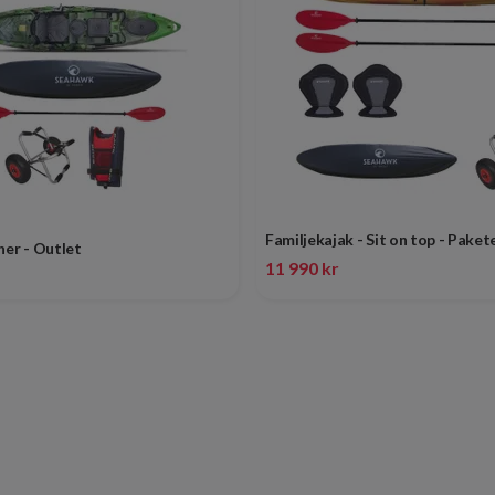
Familjekajak - Sit on top - Pake
her - Outlet
11 990 kr