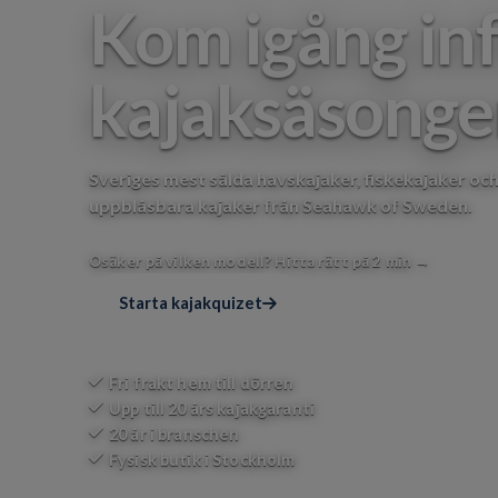
Kom igång in
kajaksäsong
Sveriges mest sålda havskajaker, fiskekajaker oc
uppblåsbara kajaker från Seahawk of Sweden.
Osäker på vilken modell?
Hitta rätt på 2 min →
Starta kajakquizet
Fri frakt hem till dörren
Upp till 20 års kajakgaranti
20 år i branschen
Fysisk butik i Stockholm