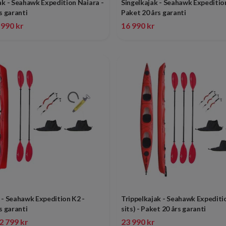
k - Seahawk Expedition Naiara -
Singelkajak - Seahawk Expeditio
s garanti
Paket 20 års garanti
 990 kr
16 990 kr
 - Seahawk Expedition K2 -
Trippelkajak - Seahawk Expediti
s garanti
sits) - Paket 20 års garanti
2 799 kr
23 990 kr