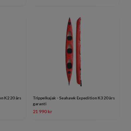
n K2 20 års
Trippelkajak - Seahawk Expedition K3 20 års
garanti
21 990 kr