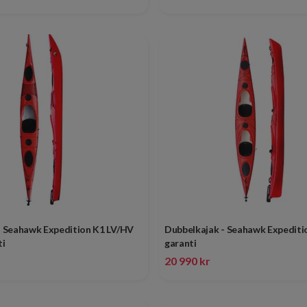
 - Seahawk Expedition K1 LV/HV
Dubbelkajak - Seahawk Expeditio
ti
garanti
20 990 kr