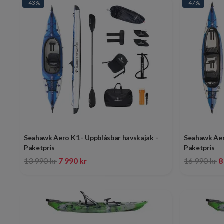
-43%
-47%
Seahawk Aero K1 - Uppblåsbar havskajak -
Seahawk Aer
Paketpris
Paketpris
13 990 kr
7 990 kr
16 990 kr
8