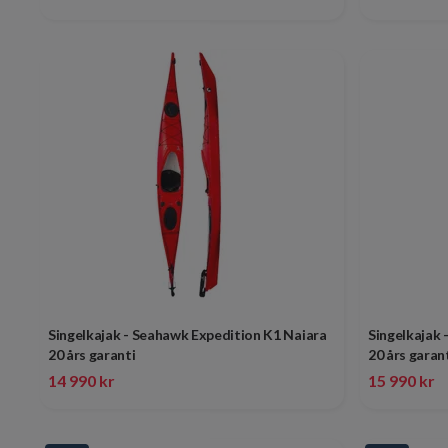
Singelkajak - Seahawk Expedition K1 Naiara
Singelkajak
20 års garanti
20 års garan
14 990 kr
15 990 kr