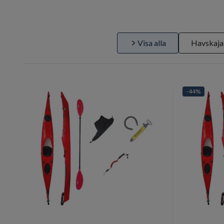
Visa alla
Havskaja
-44%