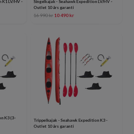
n K1 LV/HV -
Singelkajak - Seahawk Expedition LV/HV -
Outlet 10 års garanti
16 990 kr
10 490 kr
on K3 (3-
Trippelkajak - Seahawk Expedition K3 -
Outlet 10 års garanti