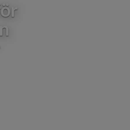
för
en
h