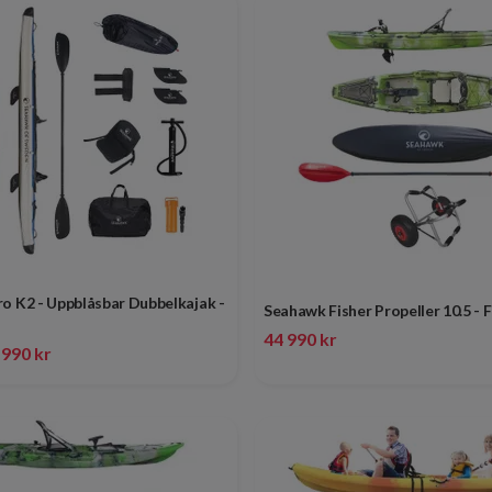
o K2 - Uppblåsbar Dubbelkajak -
Seahawk Fisher Propeller 10.5 - 
44 990 kr
 990 kr