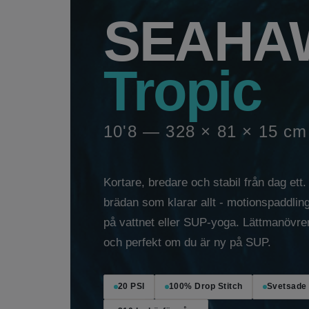
SEAHA
Tropic
10'8 — 328 × 81 × 15 cm
Kortare, bredare och stabil från dag ett.
brädan som klarar allt - motionspaddlin
på vattnet eller SUP-yoga. Lättmanövre
och perfekt om du är ny på SUP.
20 PSI
100% Drop Stitch
Svetsade