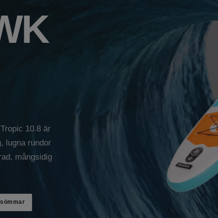
WK
 Tropic 10.8 är
g, lugna rundor
rad, mångsidig
 sömmar