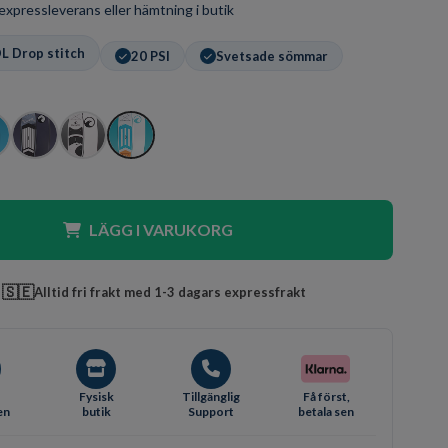
r expressleverans eller hämtning i butik
L Drop stitch
20 PSI
Svetsade sömmar
LÄGG I VARUKORG
🇸🇪
Alltid fri frakt med 1-3 dagars expressfrakt
Fysisk
Tillgänglig
Få först,
en
butik
Support
betala sen