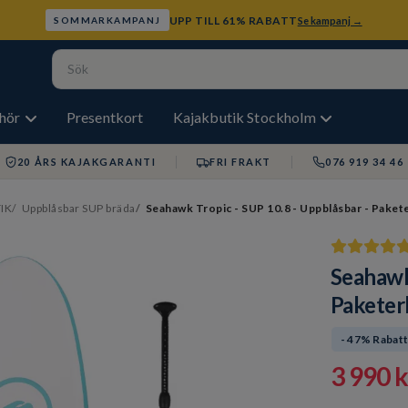
UPP TILL 61% RABATT
Se kampanj →
SOMMARKAMPANJ
ehör
Presentkort
Kajakbutik Stockholm
20 ÅRS KAJAKGARANTI
FRI FRAKT
076 919 34 46
IK
Uppblåsbar SUP bräda
Seahawk Tropic - SUP 10.8 - Uppblåsbar - Pake
Seahawk 
Paketer
- 47% Rabat
3 990 k