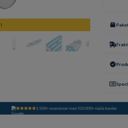
Paket
I
Frakt
Prod
Speci
3.500+ recensioner med 350.000+ nöjda kunder