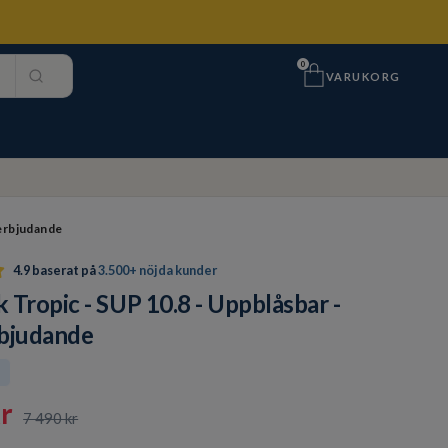
0
VARUKORG
terbjudande
4.9 baserat på
3.500+ nöjda kunder
Tropic - SUP 10.8 - Uppblåsbar -
bjudande
t
r
7 490 kr