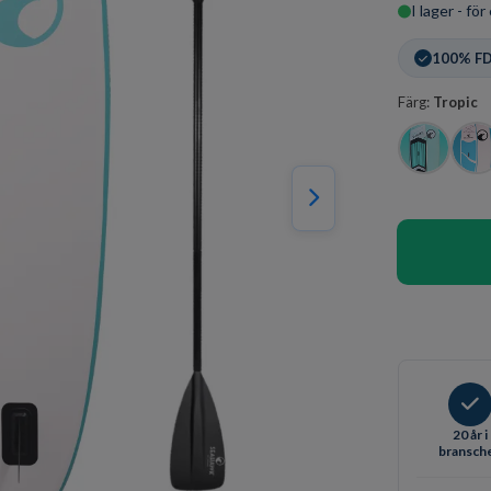
I lager - fö
100% FD
Färg:
Tropic
20 år i
bransch