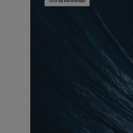
210 kg bärförmåga