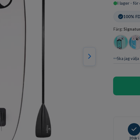
I lager - fö
100% FD
Färg:
Signatu
Ska jag välja
20 år i