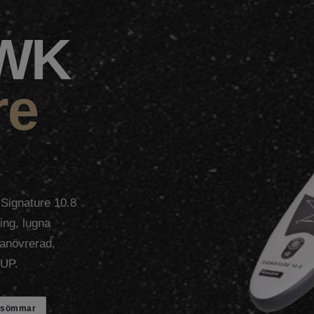
WK
re
 Signature 10.8
ing, lugna
manövrerad,
SUP.
 sömmar