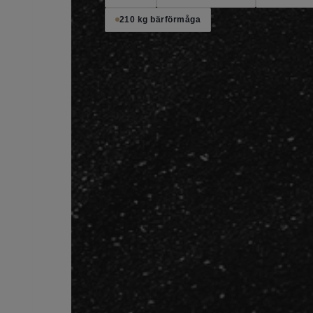
210 kg bärförmåga