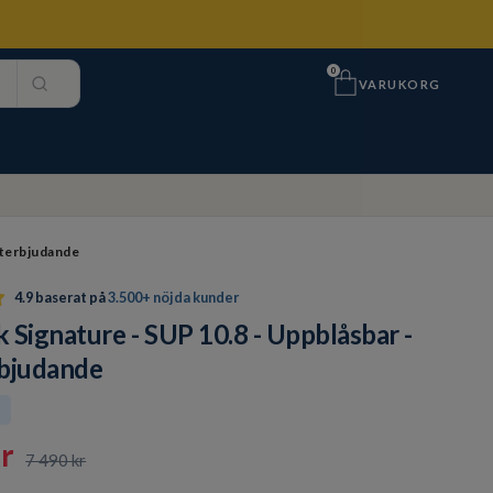
0
VARUKORG
eterbjudande
4.9 baserat på
3.500+ nöjda kunder
 Signature - SUP 10.8 - Uppblåsbar -
bjudande
t
r
7 490 kr