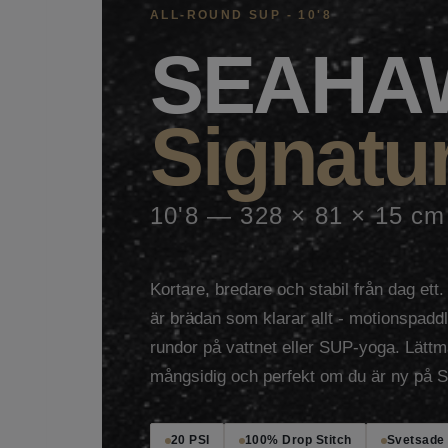
ALL-ROUND SUP - 10'8
SEAHA
Signatu
10'8 — 328 × 81 × 15 cm
Kortare, bredare och stabil från dag ett.
är brädan som klarar allt - motionspaddl
rundor på vattnet eller SUP-yoga. Lätt
mångsidig och perfekt om du är ny på 
20 PSI
100% Drop Stitch
Svetsade