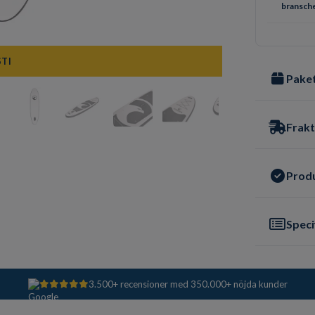
bransch
STI
Paket
Frakt
Prod
Speci
3.500+ recensioner med 350.000+ nöjda kunder