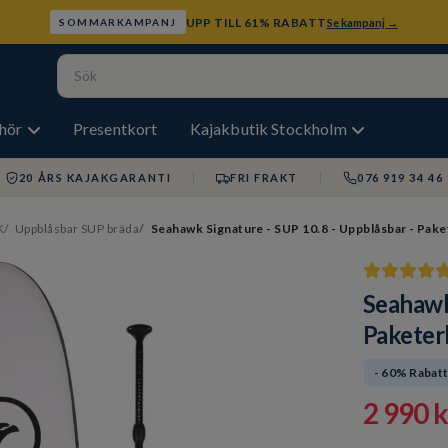
UPP TILL 61% RABATT
Se kampanj →
SOMMARKAMPANJ
ehör
Presentkort
Kajakbutik Stockholm
20 ÅRS KAJAKGARANTI
FRI FRAKT
076 919 34 46
K
Uppblåsbar SUP bräda
Seahawk Signature - SUP 10.8 - Uppblåsbar - Pak
Seahawk
Paketer
- 60% Rabat
2 990 k