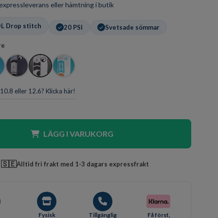
r expressleverans eller hämtning i butik
L Drop stitch
20 PSI
Svetsade sömmar
re
 10.8 eller 12.6? Klicka här!
LÄGG I VARUKORG
🇸🇪
Alltid fri frakt med 1-3 dagars expressfrakt
Fysisk
Tillgänglig
Få först,