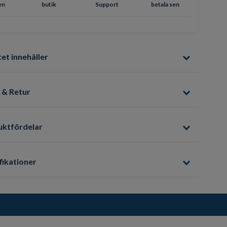
en
butik
Support
betala sen
et innehåller
 & Retur
uktfördelar
fikationer