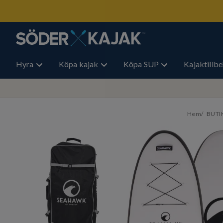
Hyra
Köpa kajak
Köpa SUP
Kajaktillb
Hem
BUTI