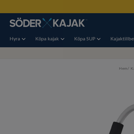
Hyra
Köpa kajak
Köpa SUP
Kajaktillb
Hem
K