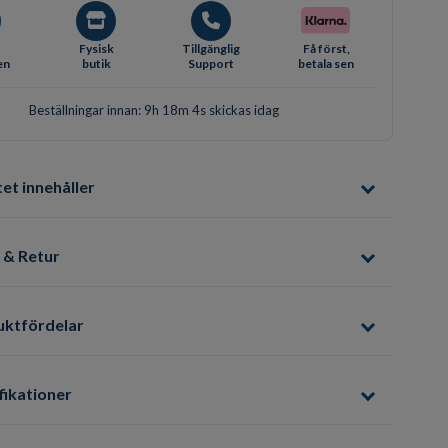
Fysisk
Tillgänglig
Få först,
en
butik
Support
betala sen
Beställningar innan: 9h 18m 3s skickas idag
et innehåller
 & Retur
uktfördelar
fikationer