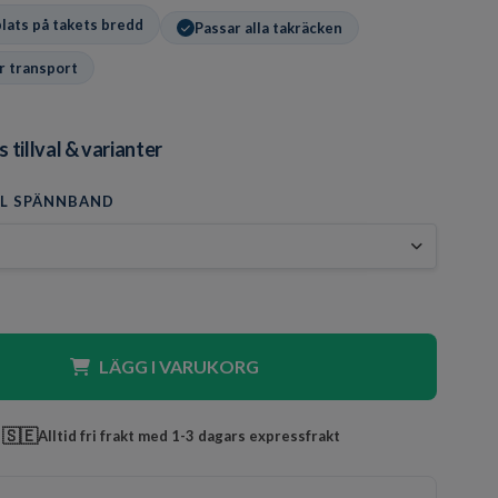
 plats på takets bredd
Passar alla takräcken
r transport
tillval & varianter
LL SPÄNNBAND
LÄGG I VARUKORG
🇸🇪
Alltid fri frakt med 1-3 dagars expressfrakt