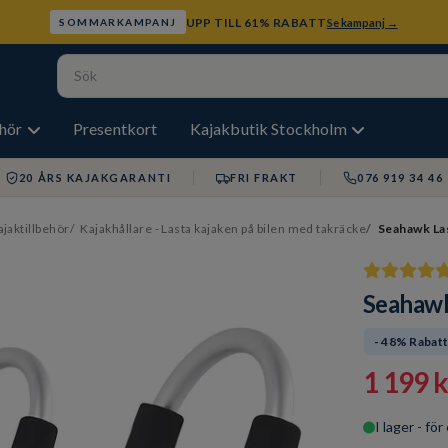
UPP TILL 61% RABATT
Se kampanj →
SOMMARKAMPANJ
ehör
Presentkort
Kajakbutik Stockholm
20 ÅRS KAJAKGARANTI
FRI FRAKT
076 919 34 46
ajaktillbehör
Kajakhållare - Lasta kajaken på bilen med takräcke
Seahawk Las
Seahawk
- 48% Rabat
1 199 k
I lager - fö