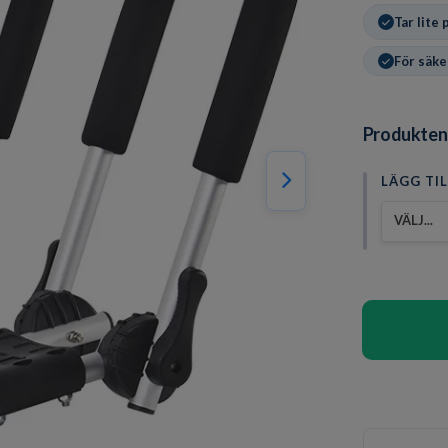
Tar lite
För säke
Produktens 
LÄGG TI
VÄLJ...