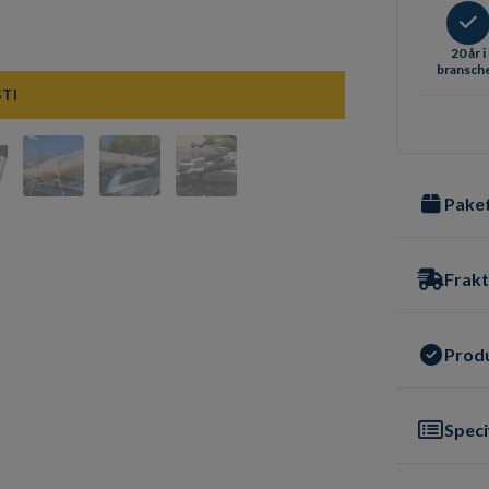
20 år i
bransch
STI
Paket
Frakt
Prod
Speci