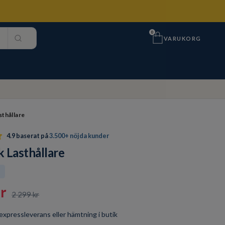
0
VARUKORG
thållare
4.9 baserat på
3.500+ nöjda kunder
 Lasthållare
t
r
2 299 kr
r expressleverans eller hämtning i butik