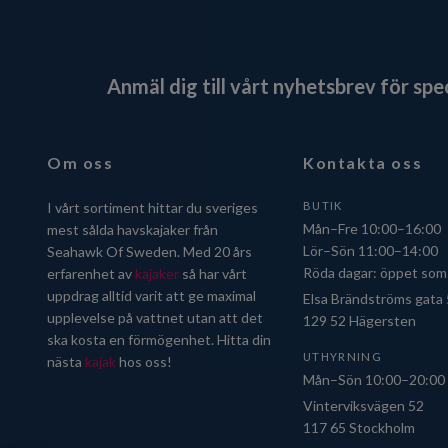
Anmäl dig till vårt nyhetsbrev för sp
Om oss
Kontakta oss
I vårt sortiment hittar du sveriges
BUTIK
Mån–Fre 10:00–16:00
mest sålda havskajaker från
Lör–Sön 11:00–14:00
Seahawk Of Sweden. Med 20 års
Röda dagar: öppet som 
erfarenhet av
kajaker
så har vårt
uppdrag alltid varit att ge maximal
Elsa Brändströms gata
upplevelse på vattnet utan att det
129 52 Hägersten
ska kosta en förmögenhet. Hitta din
UTHYRNING
nästa
kajak
hos oss!
Mån–Sön 10:00–20:00
Vinterviksvägen 52
117 65 Stockholm