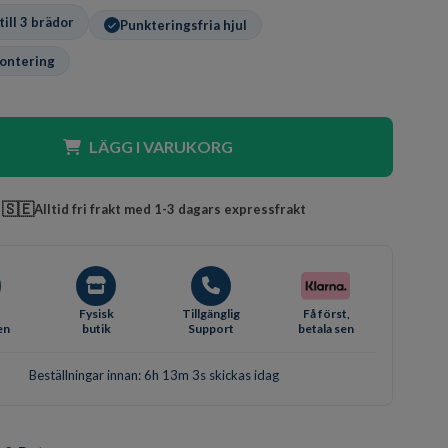
till 3 brädor
Punkteringsfria hjul
ontering
LÄGG I VARUKORG
🇸🇪
Alltid fri frakt med 1-3 dagars expressfrakt
Fysisk
Tillgänglig
Få först,
en
butik
Support
betala sen
Beställningar innan: 6h 13m 3s skickas idag