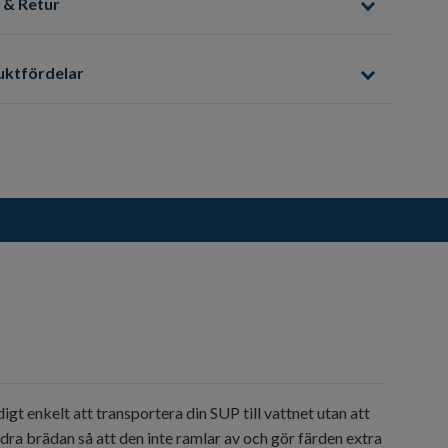
 & Retur
uktfördelar
t enkelt att transportera din SUP till vattnet utan att
 dra brädan så att den inte ramlar av och gör färden extra