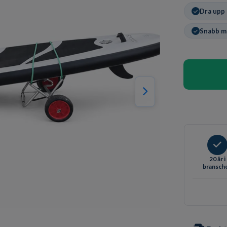
Dra upp 
Snabb m
20 år i
bransch