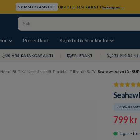
UPP TILL 61% RABATT
Se kampanj →
SOMMARKAMPANJ
ehör
Presentkort
Kajakbutik Stockholm
20 ÅRS KAJAKGARANTI
FRI FRAKT
076 919 34 46
Hem
BUTIK
Uppblåsbar SUP bräda
Tillbehör SUP
Seahawk Vagn för SUP
Seahawk
- 38% Rabat
799 kr
I lager - fö