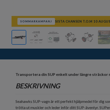
SISTA CHANSEN T.O.M 10 AUGU
SOMMARKAMPANJ
Transportera din SUP enkelt under längre sträcko
BESKRIVNING
Seahawks SUP-vagn är ett perfekt hjälpmedel för dig som 
trötta ut muskler och leder inför ditt SUP-äventyr. SUPen