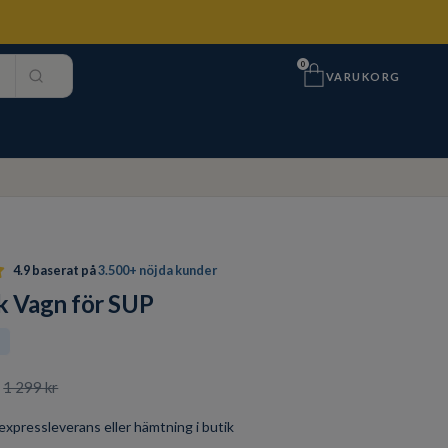
0
VARUKORG
4.9 baserat på
3.500+ nöjda kunder
 Vagn för SUP
t
1 299 kr
r expressleverans eller hämtning i butik