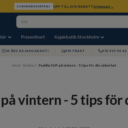
UPP TILL 61% RABATT
Se kampanj →
SOMMARKAMPANJ
ehör
Presentkort
Kajakbutik Stockholm
20 ÅRS KAJAKGARANTI
FRI FRAKT
076 919 34 46
Hem
Artiklar
Paddla SUP på vintern - 5 tips för din säkerhet
å vintern - 5 tips för