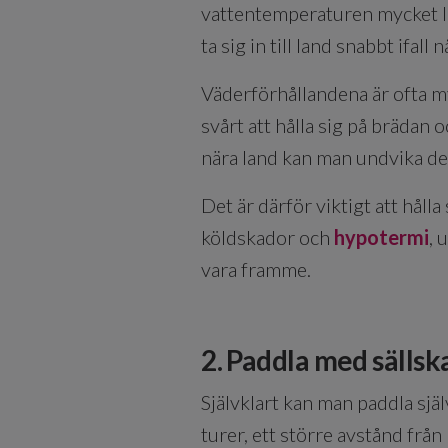
vattentemperaturen mycket lä
ta sig in till land snabbt ifal
Väderförhållandena är ofta m
svårt att hålla sig på brädan o
nära land kan man undvika des
Det är därför viktigt att håll
köldskador och
hypotermi
, 
vara framme.
2. Paddla med sällsk
Självklart kan man paddla själ
turer, ett större avstånd frå