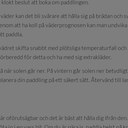
t klokt beslut att boka om paddlingen.
der kan det bli svårare att hålla sig på brädan och svårt
enom att ha koll på väderprognosen kan man undvika
 att paddla.
dret skifta snabbt med plötsliga temperaturfall och
 förberedd för detta och ha med sig extrakläder.
på när solen går ner. På vintern går solen ner betydligt t
planera din paddling på ett säkert sätt. Återvänd till 
 är oförutsägbar och det är bäst att hålla dig ifrån d
öta in i en vass bit. Om du är nära is, paddla helst på 