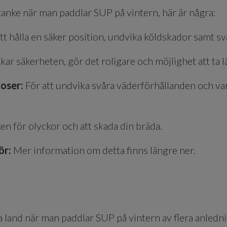
 åtanke när man paddlar SUP på vintern, här är några:
att hålla en säker position, undvika köldskador samt s
kar säkerheten, gör det roligare och möjlighet att ta 
noser:
För att undvika svåra väderförhållanden och va
en för olyckor och att skada din bräda.
ör:
Mer information om detta finns längre ner.
ära land när man paddlar SUP på vintern av flera anledni