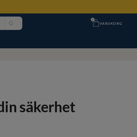
0
VARUKORG
 din säkerhet