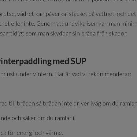
örutse, vädret kan påverka istäcket på vattnet, och det
tnet eller inte. Genom att undvika isen kan man minim
, samtidigt som man skyddar sin bräda från skador.
r vinterpaddling med SUP
nte minst under vintern. Här är vad vi rekommenderar:
!
ad till brädan så brädan inte driver iväg om du ramlar 
ande och säker om du ramlar i.
ck för energi och värme.