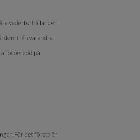
våra väderförhållanden.
lärdom från varandra.
ra förberedd på
ngar. För det första är