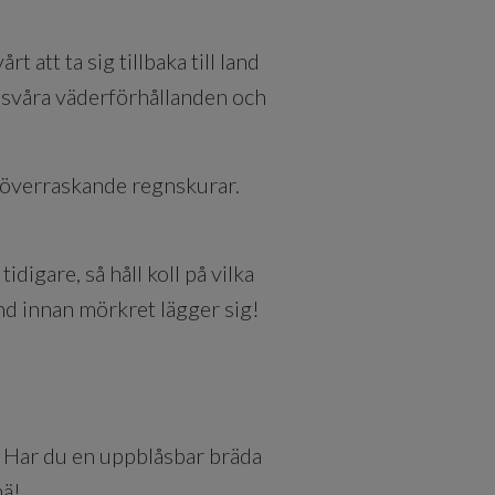
 att ta sig tillbaka till land
 svåra väderförhållanden och
 överraskande regnskurar.
idigare, så håll koll på vilka
land innan mörkret lägger sig!
en. Har du en uppblåsbar bräda
knä!