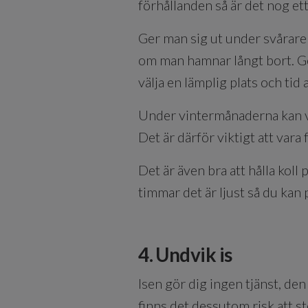
förhållanden så är det nog et
Ger man sig ut under svårare vä
om man hamnar långt bort. G
välja en lämplig plats och tid
Under vintermånaderna kan vä
Det är därför viktigt att vara
Det är även bra att hålla koll 
timmar det är ljust så du kan 
4. Undvik is
Isen gör dig ingen tjänst, den
finns det dessutom risk att st