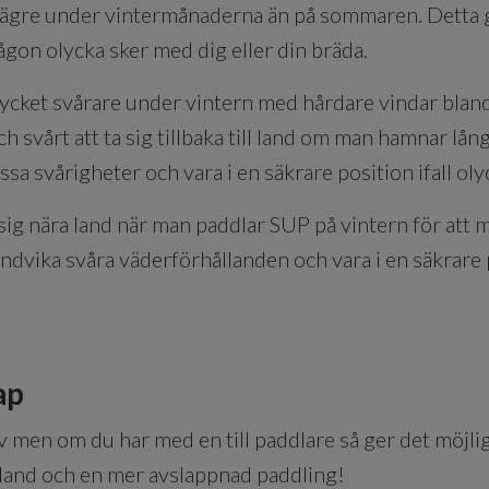
gre under vintermånaderna än på sommaren. Detta gör
l någon olycka sker med dig eller din bräda.
ycket svårare under vintern med hårdare vindar bland
ch svårt att ta sig tillbaka till land om man hamnar lån
sa svårigheter och vara i en säkrare position ifall ol
a sig nära land när man paddlar SUP på vintern för att 
undvika svåra väderförhållanden och vara i en säkrare p
ap
v men om du har med en till paddlare så ger det möjlig
n land och en mer avslappnad paddling!