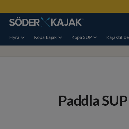
Hyra
Köpa kajak
Köpa SUP
Kajaktillb
Paddla SUP p