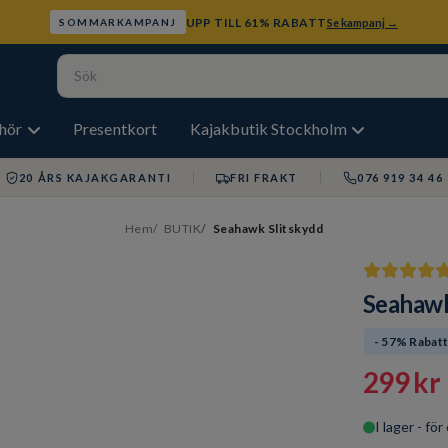
UPP TILL 61% RABATT
Se kampanj →
SOMMARKAMPANJ
ehör
Presentkort
Kajakbutik Stockholm
20 ÅRS KAJAKGARANTI
FRI FRAKT
076 919 34 46
Hem
BUTIK
Seahawk Slitskydd
Seahawk
- 57% Rabat
299 kr
I lager - fö