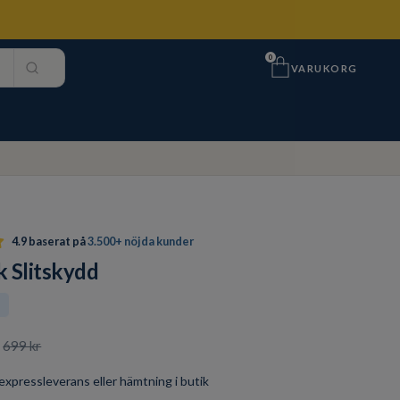
0
VARUKORG
4.9 baserat på
3.500+ nöjda kunder
 Slitskydd
t
699 kr
r expressleverans eller hämtning i butik