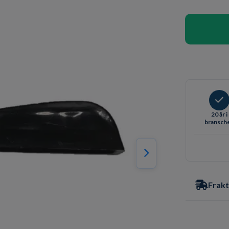
20 år i
bransch
Frakt