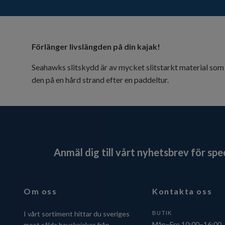
Förlänger livslängden på din kajak!
Seahawks slitskydd är av mycket slitstarkt material som 
den på en hård strand efter en paddeltur.
Anmäl dig till vårt nyhetsbrev för sp
Om oss
Kontakta oss
I vårt sortiment hittar du sveriges
BUTIK
Mån–Fre 10:00–16:00
mest sålda havskajaker från