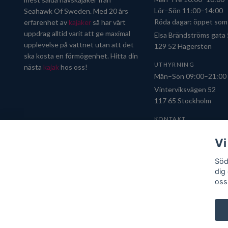
Lör–Sön 11:00–14:00
Seahawk Of Sweden. Med 20 års
Röda dagar: öppet som 
erfarenhet av
kajaker
så har vårt
uppdrag alltid varit att ge maximal
Elsa Brändströms gata
upplevelse på vattnet utan att det
129 52 Hägersten
ska kosta en förmögenhet. Hitta din
UTHYRNING
nästa
kajak
hos oss!
Mån–Sön 09:00–21:00
Vinterviksvägen 52
117 65 Stockholm
KONTAKT
Seahawk of Sweden A
Vi
Org.nr: 556936-8573
076 919 34 46
Söd
info@soderkajak.se
dig
oss
© 2026 Söderkajak