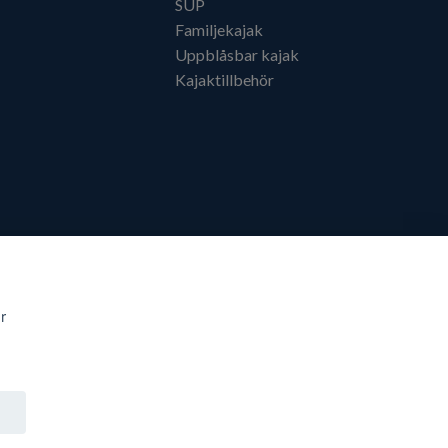
SUP
Familjekajak
Uppblåsbar kajak
Kajaktillbehör
r