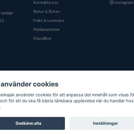
Kontakta oss
Instagram
Retur & Byten
vanligt
Frakt & Leverans
 52
Reklamationer
Köpvillkor
B
 använder cookies
erkajak använder cookies för att anpassa det innehåll som visas fö
 och för att du ska få bästa tänkbara upplevelse när du handlar hos
.
Godkänn alla
Inställningar