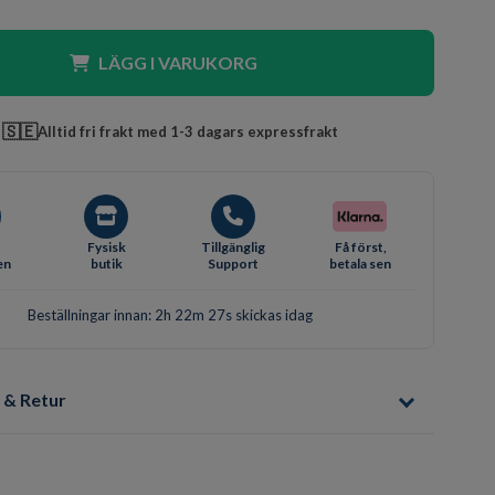
LÄGG I VARUKORG
🇸🇪
Alltid fri frakt med 1-3 dagars expressfrakt
Fysisk
Tillgänglig
Få först,
en
butik
Support
betala sen
Beställningar innan: 2h 22m 26s skickas idag
 & Retur