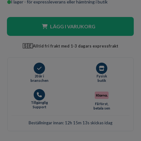
I lager - för expressleverans eller hämtning i butik
LÄGG I VARUKORG
🇸🇪
Alltid fri frakt med 1-3 dagars expressfrakt
20 år i
Fysisk
branschen
butik
Tillgänglig
Få först,
Support
betala sen
Beställningar innan: 12h 15m 13s skickas idag