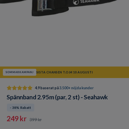
SISTA CHANSEN T.O.M 10 AUGUSTI
SOMMARKAMPANJ
4.9 baserat på
3.500+ nöjda kunder
Spännband 2.95m (par, 2 st) - Seahawk
- 38% Rabatt
249 kr
399 kr