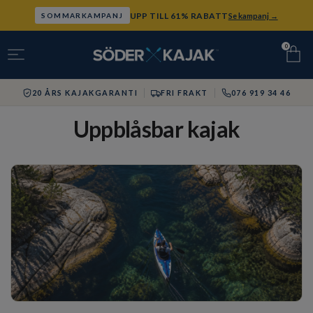
UPP TILL 61% RABATT
Se kampanj →
SOMMARKAMPANJ
0
20 ÅRS KAJAKGARANTI
FRI FRAKT
076 919 34 46
Uppblåsbar kajak