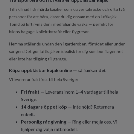
Till skillnad från hårda kajaker som kräver takräcke och ofta två
personer för att bära, klarar du dig ensam med en luftkajak.
Tömd på luft ryms den i medföljande väska — perfekt för
bilens bagage, kollektivtrafik eller flygresor.
Hemma ställer du undan den i garderoben, förrådet eller under
sängen. Det gör luftkajaken idealisk för dig som bor i lägenhet
eller inte har tillgång till garage.
Köpa uppblåsbar kajak online — så funkar det
Vi levererar fraktfritt till hela Sverige:
Fri frakt
— Leverans inom 1–4 vardagar till hela
Sverige.
14 dagars öppet köp
— Inte nöjd? Returnera
enkelt.
Personlig rådgivning
— Ring eller mejla oss. Vi
hjälper dig välja rätt modell.