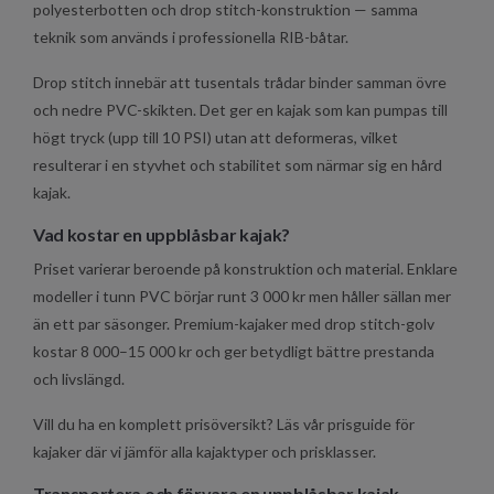
polyesterbotten och drop stitch-konstruktion — samma
teknik som används i professionella RIB-båtar.
Drop stitch innebär att tusentals trådar binder samman övre
och nedre PVC-skikten. Det ger en kajak som kan pumpas till
högt tryck (upp till 10 PSI) utan att deformeras, vilket
resulterar i en styvhet och stabilitet som närmar sig en hård
kajak.
Vad kostar en uppblåsbar kajak?
Priset varierar beroende på konstruktion och material. Enklare
modeller i tunn PVC börjar runt 3 000 kr men håller sällan mer
än ett par säsonger. Premium-kajaker med drop stitch-golv
kostar 8 000–15 000 kr och ger betydligt bättre prestanda
och livslängd.
Vill du ha en komplett prisöversikt? Läs vår prisguide för
kajaker där vi jämför alla kajaktyper och prisklasser.
Transportera och förvara en uppblåsbar kajak