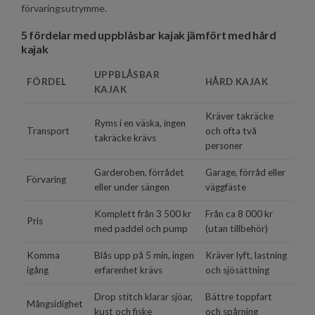
förvaringsutrymme.
5 fördelar med uppblåsbar kajak jämfört med hård
kajak
UPPBLÅSBAR
FÖRDEL
HÅRD KAJAK
KAJAK
Kräver takräcke
Ryms i en väska, ingen
Transport
och ofta två
takräcke krävs
personer
Garderoben, förrådet
Garage, förråd eller
Förvaring
eller under sängen
väggfäste
Komplett från 3 500 kr
Från ca 8 000 kr
Pris
med paddel och pump
(utan tillbehör)
Komma
Blås upp på 5 min, ingen
Kräver lyft, lastning
igång
erfarenhet krävs
och sjösättning
Drop stitch klarar sjöar,
Bättre toppfart
Mångsidighet
kust och fiske
och spårning