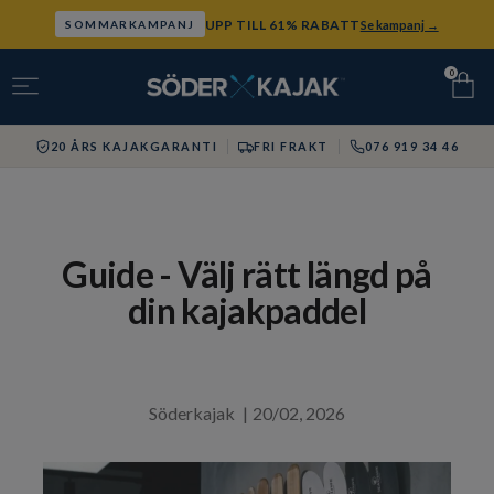
UPP TILL 61% RABATT
Se kampanj →
SOMMARKAMPANJ
0
20 ÅRS KAJAKGARANTI
FRI FRAKT
076 919 34 46
Guide - Välj rätt längd på
din kajakpaddel
Söderkajak
|
20/02, 2026