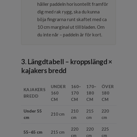
håller paddeln horisontellt framför
dig med rak rygg, ska du kunna
böja fingrarna runt skaftet med ca
10 cm marginal ut till bladen. Om
du inte når – paddeln är för kort.
3. Längdtabell – kroppslängd ×
kajakers bredd
UNDER
160–
170–
ÖVER
KAJAKERS
160
170
180
180
BREDD
CM
CM
CM
CM
Under 55
210
215
220
210 cm
cm
cm
cm
cm
220
220
225
55–65 cm
215 cm
cm
cm
cm