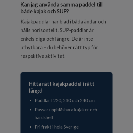
Kan jag använda samma paddel till
både kajak och SUP?
Kajakpaddlar har blad i båda ändar och
hålls horisontellt. SUP-paddlar är
enkelsidiga och längre. De är inte
utbytbara – du behöver rätt typ för
respektive aktivitet.
Hitta rätt kajakpaddel i rätt
längd
Paddlar i 220, 230 och 240 cm
Passar uppblåsbara kajaker och
hardshell
Fri frakt i hela Sverige