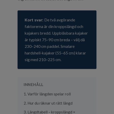
Kort svar:
De två avgörande
faktorerna är din kroppslängd och
kajakers bredd. Uppblåsbara kajaker
är typiskt 75–90 cm breda – välj då
230–240 cm paddel. Smalare
hardshell-kajaker (55–65 cm) klarar
sig med 210–225 cm.
INNEHÅLL
1. Varför längden spelar roll
2. Hur du räknar ut rätt längd
3. Längdtabell – kroppslängd ×