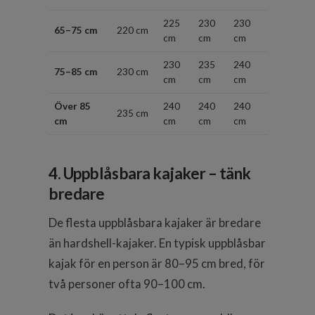
225
230
230
65–75 cm
220 cm
cm
cm
cm
230
235
240
75–85 cm
230 cm
cm
cm
cm
Över 85
240
240
240
235 cm
cm
cm
cm
cm
4. Uppblåsbara kajaker – tänk
bredare
De flesta uppblåsbara kajaker är bredare
än hardshell-kajaker. En typisk uppblåsbar
kajak för en person är 80–95 cm bred, för
två personer ofta 90–100 cm.