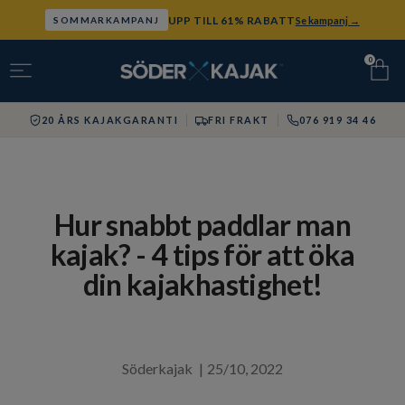
UPP TILL 61% RABATT
Se kampanj →
SOMMARKAMPANJ
0
20 ÅRS KAJAKGARANTI
FRI FRAKT
076 919 34 46
Hur snabbt paddlar man
kajak? - 4 tips för att öka
din kajakhastighet!
Söderkajak
|
25/10, 2022